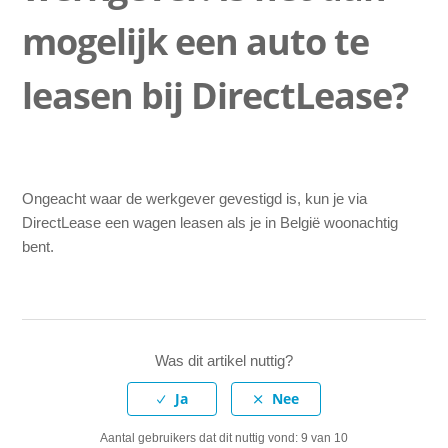
mogelijk een auto te
Kan ik tot een bepaald bedrag via mijn werkgever leasen
en de rest zelf bijbetalen?
leasen bij DirectLease?
Is leasen exclusief brandstof mogelijk?
Wie mag mijn leasewagen besturen?
Ongeacht waar de werkgever gevestigd is, kun je via
Ik wil een trekhaak laten monteren. Zijn hier nog speciale
DirectLease een wagen leasen als je in België woonachtig
voorwaarden aan verbonden?
bent.
Wanneer gaat het leasecontract van start?
Is het mogelijk een leaseauto privé over te kopen (voordat
de contractsduur is verstreken)?
Was dit artikel nuttig?
Ik werk in België voor een buitenlandse werkgever. Is het
dan mogelijk een auto te leasen bij DirectLease?
Aantal gebruikers dat dit nuttig vond: 9 van 10