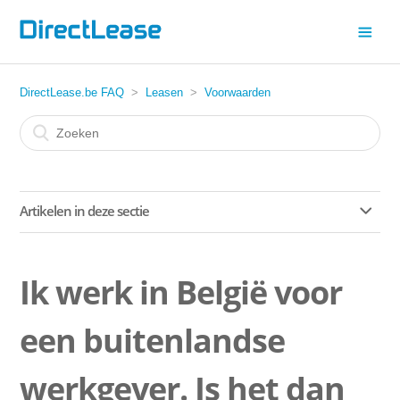
DirectLease.be FAQ
Leasen
Voorwaarden
Artikelen in deze sectie
Wordt er rekening gehouden met mijn huidige bonus malus
graad?
Ik werk in België voor
Is het mogelijk om de wagen bij einde contract tegen een
een buitenlandse
vastgestelde prijs over te nemen?
werkgever. Is het dan
Mag ik een auto "bestickeren"?