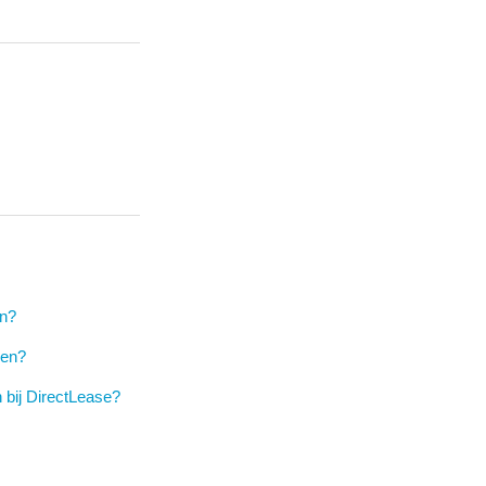
en?
len?
n bij DirectLease?