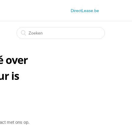
DirectLease.be
é over
r is
act met ons op.