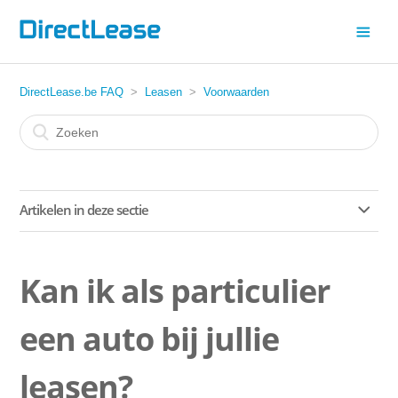
DirectLease.be FAQ
Leasen
Voorwaarden
Artikelen in deze sectie
Wordt er rekening gehouden met mijn huidige bonus malus
graad?
Kan ik als particulier
Is het mogelijk om de wagen bij einde contract tegen een
een auto bij jullie
vastgestelde prijs over te nemen?
leasen?
Mag ik een auto "bestickeren"?