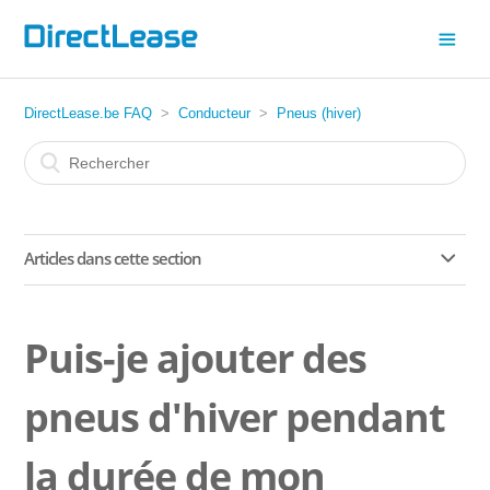
DirectLease.be FAQ
Conducteur
Pneus (hiver)
Articles dans cette section
Où dois-je laisser les pneus d'hiver ?
Puis-je ajouter des
Puis-je ajouter des pneus d'hiver pendant la durée de mon
contrat ?
pneus d'hiver pendant
Quand puis-je changer mes pneus d'hiver ou d'été ?
la durée de mon