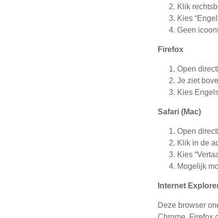
Klik rechtsb
Kies “Engels
Geen icoont
Firefox
Open directl
Je ziet bov
Kies Engels
Safari (Mac)
Open directl
Klik in de a
Kies “Verta
Mogelijk mo
Internet Explore
Deze browser ond
Chrome, Firefox o