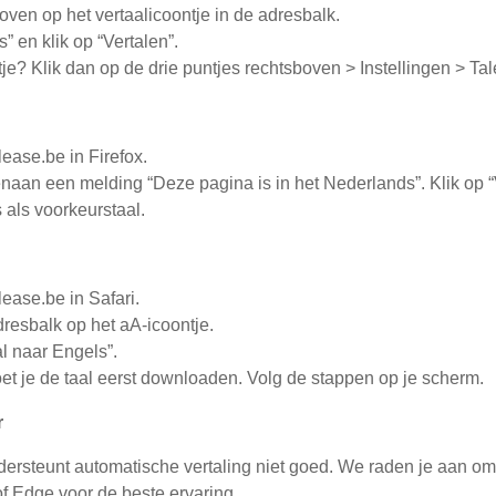
oven op het vertaalicoontje in de adresbalk.
” en klik op “Vertalen”.
je? Klik dan op de drie puntjes rechtsboven > Instellingen > Ta
ease.be in Firefox.
enaan een melding “Deze pagina is in het Nederlands”. Klik op “
 als voorkeurstaal.
ease.be in Safari.
dresbalk op het aA-icoontje.
al naar Engels”.
et je de taal eerst downloaden. Volg de stappen op je scherm.
r
ersteunt automatische vertaling niet goed. We raden je aan o
f Edge voor de beste ervaring.