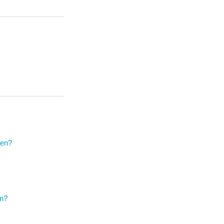
len?
en?