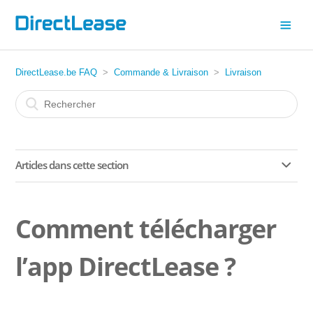
DirectLease.be FAQ
Commande & Livraison
Livraison
Articles dans cette section
Comment télécharger l’app DirectLease ?
Comment télécharger
Avez-vous aussi des voitures d'attente ?
l’app DirectLease ?