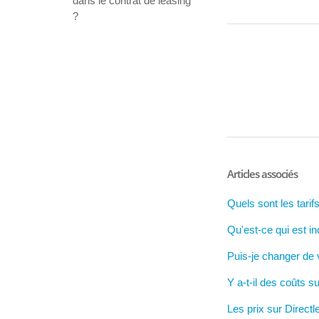
dans le contrat de leasing
?
Articles associés
Quels sont les tari
Qu'est-ce qui est in
Puis-je changer de v
Y a-t-il des coûts s
Les prix sur Directl