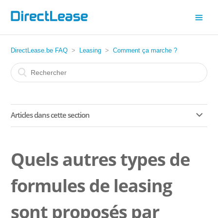
DirectLease.be FAQ
Leasing
Comment ça marche ?
Articles dans cette section
Pourquoi les données officielles des constructeurs
peuvent-elles différer en pratique ?
Quels autres types de
Proposez-vous également des pneus d'hiver ?
formules de leasing
Y a-t-il des coûts supplémentaires en plus du tarif de
sont proposés par
leasing mensuel ?