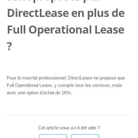
DirectLease en plus de
Je veux prendre une camionnette en leasing, est-ce
possible ?
Full Operational Lease
Quels autres types de formules de leasing sont proposés
par DirectLease en plus de Full Operational Lease ?
?
Louez-vous aussi des voitures à court terme ?
Ai-je le libre choix en ce qui concerne la livraison de ma
Pour le marché professionnel, DirectLease ne propose que
voiture ?
Full Operational Lease, y compris tous les services, mais
avec une option d'achat de 16%.
Cet article vous a-t-il été utile ?